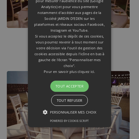
pour mesurer l’audience du site (Google
Analytics) et pour vous permettre
notamment d’accéder aux pages de la
Société JARDIN D’EDEN sur les
plateformes et réseaux sociaux Facebook,
Instagram et YouTube.
Si vous acceptez le dépôt de ces cookies,
Pique Nique ou Cocktail
vous pourrez revenir à tout moment sur
Amplitude horaire de privatisation du site de 5h00
votre décision via l'outil de gestion des
cookies accessible depuis l'icône en bas à
(hors temps de mise en place et démontage)
gauche de l'écran "Personnaliser mes
choix".
Pour en savoir plus
cliquez ici.
TOUT ACCEPTER
TOUT REFUSER
PERSONNALISER MES CHOIX
POWERED BY COOKIE-SCRIPT
STRICTEMENT NÉCESSAIRES
PERFORMANCE