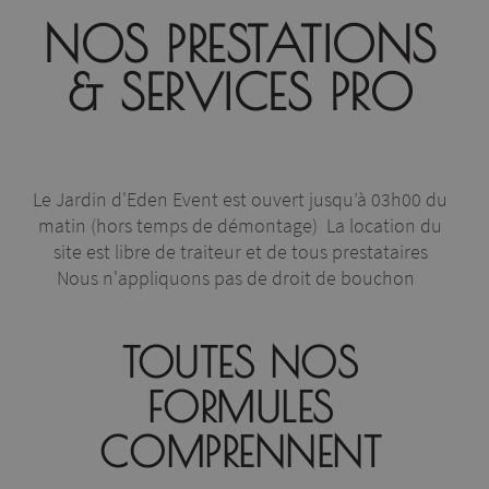
NOS PRESTATIONS
& SERVICES PRO
Le Jardin d'Eden Event est ouvert jusqu’à 03h00 du
matin (hors temps de démontage) La location du
site est libre de traiteur et de tous prestataires
Nous n'appliquons pas de droit de bouchon
TOUTES NOS
FORMULES
COMPRENNENT